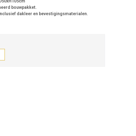
xD50xH105cm
neerd bouwpakket.
nclusief dakleer en bevestigingsmaterialen.