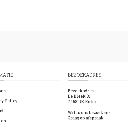
MATIE
BEZOEKADRES
ons
Bezoekadres:
De Bleek 31
cy Policy
7468 DK Enter
ct
Wilt u ons bezoeken?
Graag op afspraak.
map