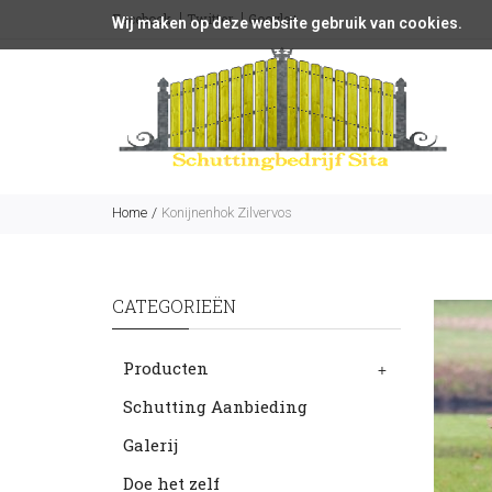
Facebook
Twitter
Google+
Wij maken op deze website gebruik van cookies.
Home
Konijnenhok Zilvervos
CATEGORIEËN
Producten
+
Schutting Aanbieding
Galerij
Doe het zelf