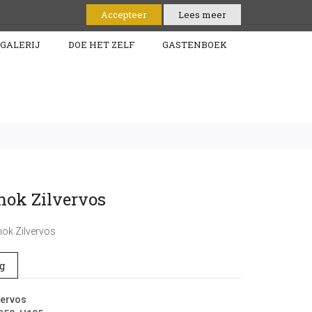
Contact
Accepteer
Lees meer
GALERIJ
DOE HET ZELF
GASTENBOEK
hok Zilvervos
ok Zilvervos
g
vervos