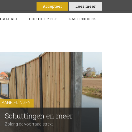
Contact
Accepteer
Lees meer
GALERIJ
DOE HET ZELF
GASTENBOEK
AANBIEDINGEN
Schuttingen en meer
Zolang de voorraad strekt.