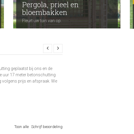
Pergola, prieel en
bloembakken
Fleurt uw tuin van op.
Kan 14 tegels gaan verv
tting geplaatst bij ons en de
Mooie schuttingen geplaatst. Dat 
e uur 17 meter betonschutting
Maar even opletten wat je op de tuin
g volgens prijs en afspraak. We
grootje geholpen, die niet meer te 
toonbaar te houden 31 tegels ga
waar heel laconiek op gereageerd.
onvoldoende. 9839e4
Stephan
,
Berkel en Rode...
Toon alle
Schrijf beoordeling