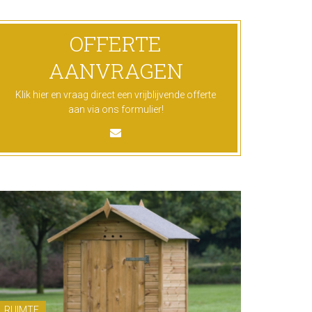
OFFERTE
AANVRAGEN
Klik hier en vraag direct een vrijblijvende offerte
aan via ons formulier!
RUIMTE