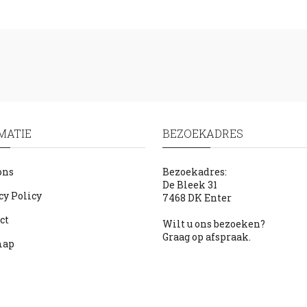
MATIE
BEZOEKADRES
ons
Bezoekadres:
De Bleek 31
cy Policy
7468 DK Enter
ct
Wilt u ons bezoeken?
Graag op afspraak.
map