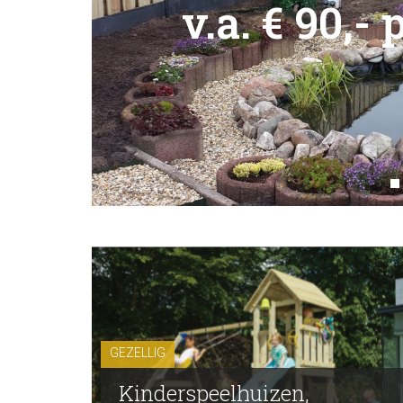
v.a. € 90,-
GEZELLIG
Kinderspeelhuizen,