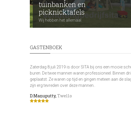
tuinbanken en
picknicktafels
Wij hebben het allemaal.
GASTENBOEK
Zaterdag 8 juli 2019 is door SITA bij ons een mooie schu
buren. De twee mannen waren professioneel. Binnen dri
geplaatst. Ze waren op tijd en gingen meteen aan de sla
zijn erg tevreden over deze mannen..
D.Manuputty
,
Twello