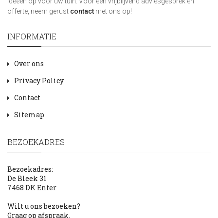
ideeën op voor uw tuin. Voor een vrijblijvend adviesgesprek en
offerte, neem gerust
contact
met ons op!
INFORMATIE
Over ons
Privacy Policy
Contact
Sitemap
BEZOEKADRES
Bezoekadres:
De Bleek 31
7468 DK Enter
Wilt u ons bezoeken?
Graag op afspraak.